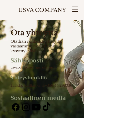
USVA COMPANY
Ota yhteyttä
Otathan rohkeasti yhteyttä,
vastaamme mielellämme
kysymyksiisi!
Sähköposti
usvacompany@gmail.com
Yhteyshenkilö
Jaakko
Kallioniemi
+358 44 2980366
Sosiaalinen media